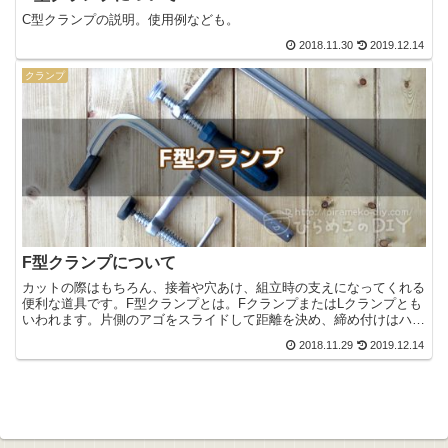
C型クランプの説明。使用例なども。
2018.11.30
2019.12.14
クランプ
F型クランプについて
カットの際はもちろん、接着や穴あけ、組立時の支えになってくれる
便利な道具です。F型クランプとは。FクランプまたはLクランプとも
いわれます。片側のアゴをスライドして距離を決め、締め付けはハン
ドルを回してネジ部分を回転させてガッチリ固定したり、...
2018.11.29
2019.12.14