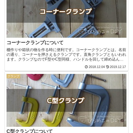
コーナークランプについて
棚作りや箱状の物を作る時に便利です。コーナークランプとは。名前
の通り、コーナーを押さえるクランプです。直角クランプともいわれ
ます。クランプなのでF型やC型同様、ハンドルを回して締め込んで
固定します。形が角で使える形状になっていて、90度で材...
2018.12.04
2019.12.17
クランプ
C型クランプについて