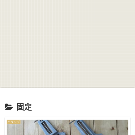
固定
クランプ