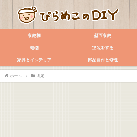
収納棚
壁面収納
箱物
塗装をする
家具とインテリア
部品自作と修理
ホーム
固定