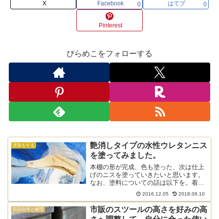
X
Facebook
はてブ
0
0
Pinterest
ぴらめこをフォローする
艶消しタイプの水性ウレタンニス
塗装をする
を塗ってみました。
本棚の形が完成、色も塗った、次は仕上
げのニスを塗っていきたいと思います。
なお、塗料についての話は以下を。着色
に使ったのは白の水性ステインです。今
2016.12.05
2018.06.10
回は最終工程の水性ウレタンニスを塗る
作業の話です。水性ウレタンニスを塗る
市販のスツールの高さを好みの高
部品自作と修理
時に必要な道具。今回使っ...