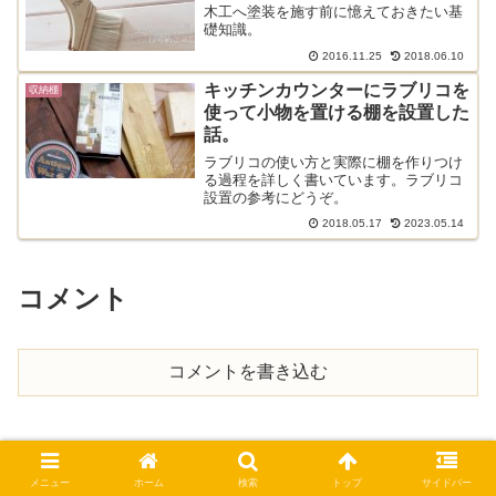
木工へ塗装を施す前に憶えておきたい基
礎知識。
2016.11.25
2018.06.10
キッチンカウンターにラブリコを
収納棚
使って小物を置ける棚を設置した
話。
ラブリコの使い方と実際に棚を作りつけ
る過程を詳しく書いています。ラブリコ
設置の参考にどうぞ。
2018.05.17
2023.05.14
コメント
コメントを書き込む
メニュー
ホーム
検索
トップ
サイドバー