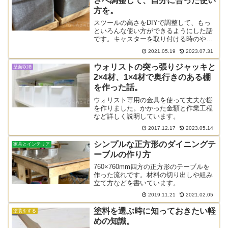
さへ調整して、自分に合った使い
方を。
スツールの高さをDIYで調整して、もっ
といろんな使い方ができるようにした話
です。キャスターを取り付ける時のやり
方についても。自分好みの台車づくりの
2021.05.19
2023.07.31
参考にどうぞ。
ウォリストの突っ張りジャッキと
壁面収納
2×4材、1×4材で奥行きのある棚
を作った話。
ウォリスト専用の金具を使って丈夫な棚
を作りました。かかった金額と作業工程
など詳しく説明しています。
2017.12.17
2023.05.14
シンプルな正方形のダイニングテ
家具とインテリア
ーブルの作り方
760×760mm四方の正方形のテーブルを
作った流れです。材料の切り出しや組み
立て方などを書いています。
2019.11.21
2021.02.05
塗料を選ぶ時に知っておきたい軽
塗装をする
めの知識。