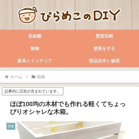
収納棚
壁面収納
箱物
塗装をする
家具とインテリア
部品自作と修理
ホーム
箱物
記事内に広告が含まれています。
ほぼ100均の木材でも作れる軽くてちょっ
ぴりオシャレな木箱。
箱物