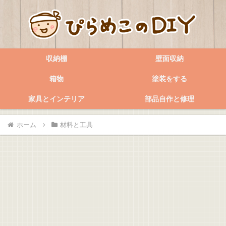
収納棚
壁面収納
箱物
塗装をする
家具とインテリア
部品自作と修理
ホーム
材料と工具