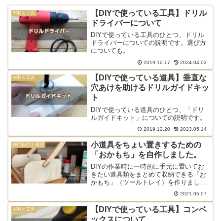
【DIYで使っている工具】ドリル
材料と工具
ドライバーについて
DIYで使っている工具のひとつ、ドリル
ドライバーについての説明です。選び方
についても。
2019.12.17
2024.04.03
【DIYで使っている道具】垂直な
材料と工具
穴あけを助けるドリルガイドキッ
ト
DIYで使っている道具のひとつ、「ドリ
ルガイドキット」についての説明です。
2019.12.20
2023.05.14
小道具をちょい置きするための
部品自作と修理
「おかもち」を自作しました。
DIYの作業時に一時的に手元に置いてお
きたい道具類をまとめて収納できる「お
かもち」（ツールトレイ）を作りまし
た。自前の道具箱を作りたい方の参考に
2021.05.07
どうぞ。
【DIYで使っている工具】コンベ
材料と工具
ックスについて