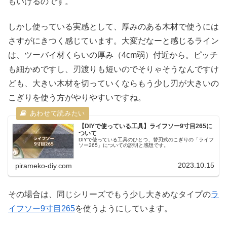
もいけるのです。
しかし使っている実感として、厚みのある木材で使うには
さすがにきつく感じています。大変だなーと感じるライン
は、ツーバイ材くらいの厚み（4cm弱）付近から。ピッチ
も細かめですし、刃渡りも短いのでそりゃそうなんですけ
ども、大きい木材を切っていくならもう少し刃が大きいの
こぎりを使う方がやりやすいですね。
【DIYで使っている工具】ライフソー9寸目265に
ついて
DIYで使っている工具のひとつ、替刃式のこぎりの「ライフ
ソー265」についての説明と感想です。
2023.10.15
pirameko-diy.com
その場合は、同じシリーズでもう少し大きめなタイプの
ラ
イフソー9寸目265
を使うようにしています。