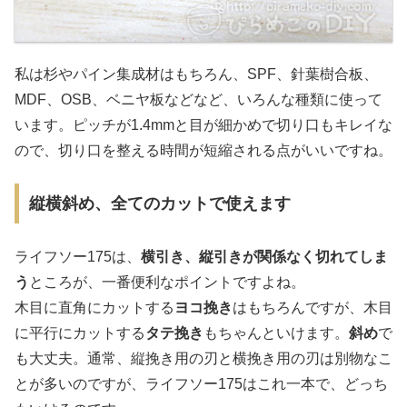
私は杉やパイン集成材はもちろん、SPF、針葉樹合板、
MDF、OSB、ベニヤ板などなど、いろんな種類に使って
います。ピッチが1.4mmと目が細かめで切り口もキレイな
ので、切り口を整える時間が短縮される点がいいですね。
縦横斜め、全てのカットで使えます
ライフソー175は、
横引き、縦引きが関係なく切れてしま
う
ところが、一番便利なポイントですよね。
木目に直角にカットする
ヨコ挽き
はもちろんですが、木目
に平行にカットする
タテ挽き
もちゃんといけます。
斜め
で
も大丈夫。通常、縦挽き用の刃と横挽き用の刃は別物なこ
とが多いのですが、ライフソー175はこれ一本で、どっち