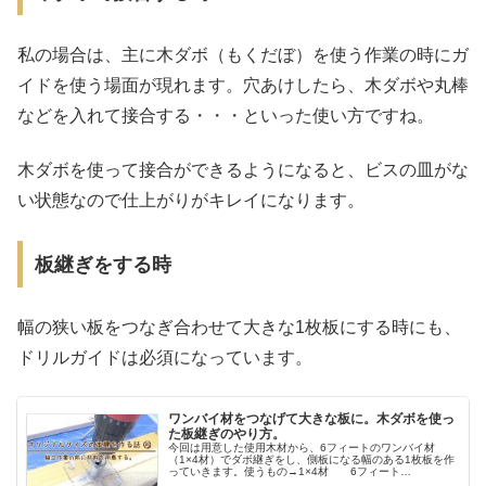
私の場合は、主に木ダボ（もくだぼ）を使う作業の時にガ
イドを使う場面が現れます。穴あけしたら、木ダボや丸棒
などを入れて接合する・・・といった使い方ですね。
木ダボを使って接合ができるようになると、ビスの皿がな
い状態なので仕上がりがキレイになります。
板継ぎをする時
幅の狭い板をつなぎ合わせて大きな1枚板にする時にも、
ドリルガイドは必須になっています。
ワンバイ材をつなげて大きな板に。木ダボを使っ
た板継ぎのやり方。
今回は用意した使用木材から、6フィートのワンバイ材
（1×4材）でダボ継ぎをし、側板になる幅のある1枚板を作
っていきます。使うもの→1×4材 6フィート
（1820mm）前ページの本棚を作る続きとして考えると、6