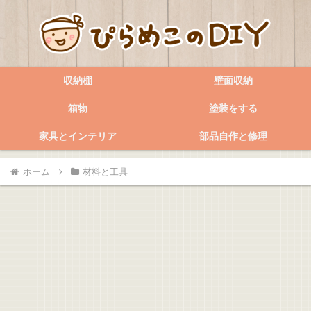
収納棚
壁面収納
箱物
塗装をする
家具とインテリア
部品自作と修理
ホーム
材料と工具