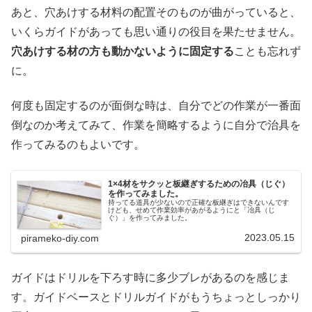
あと、穴あけする材料の配置そのものが曲がっていると、
いくらガイドがあっても思い通りの役目を果たせません。
穴あけする材の方も動かないように固定する
ことも忘れず
に。
何度も固定するのが面倒な時は、自分でどの作業が一番面
倒なのか考えてみて、作業を簡略するように自分で治具を
作ってみるのもよいです。
1×4材をサクッと板継ぎするための冶具（じぐ）
を作ってみました。
持ってる道具が少ないので正確な板継ぎはできないんです
けども、せめて作業効率があがるようにと「冶具（じ
ぐ）」を作ってみました。
2023.05.15
pirameko-diy.com
ガイドはドリルを下ろす時に多少ブレがあるのを感じま
す。ガイドベースとドリルガイドがもうちょっとしっかり