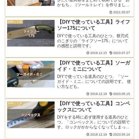
かもち」（ツールトレイ）を作りまし
た。自前の道具箱を作りたい方の参考に
2021.05.07
どうぞ。
【DIYで使っている工具】ライフ
材料と工具
ソー175について
DIYで使っている工具のひとつ、替刃式
のこぎりの「ライフソー175」について
の感想と説明です。
2019.12.15
2023.07.27
【DIYで使っている工具】ソーガ
材料と工具
イド・ミニについて
DIYで使っている道具のひとつ、「ソー
ガイド・ミニ」についての説明です。 使
い方なども。
2019.12.19
2023.05.15
【DIYで使っている工具】コンベ
材料と工具
ックスについて
DIYをする時に必ず使用する道具のひと
つ、「コンベックス」についての説明で
す。ロックがかからなくなってしまった
ときの対処法についても。
2019.12.19
2023.05.14