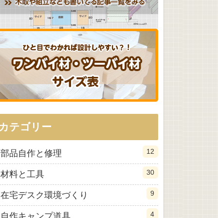
カテゴリー
12
部品自作と修理
30
材料と工具
9
在宅デスク環境づくり
4
自作キャンプ道具