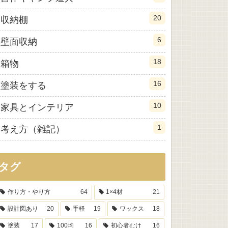
20
収納棚
6
壁面収納
18
箱物
16
塗装をする
10
家具とインテリア
1
考え方（雑記）
タグ
作り方・やり方
64
1×4材
21
設計図あり
20
手軽
19
ワックス
18
塗装
17
100均
16
初心者むけ
16