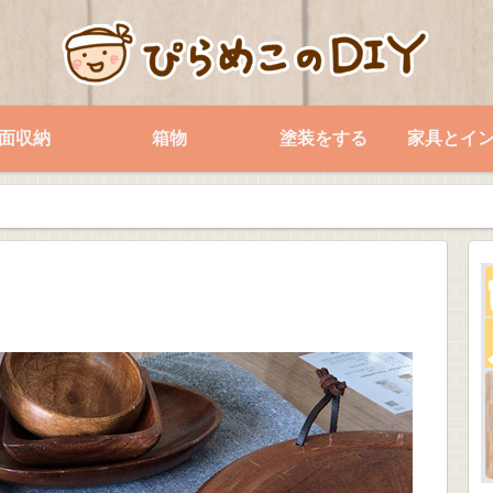
面収納
箱物
塗装をする
家具とイ