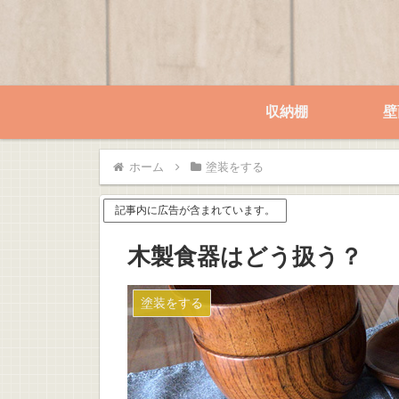
収納棚
壁
ホーム
塗装をする
記事内に広告が含まれています。
木製食器はどう扱う？
塗装をする