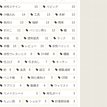
水性ステイン
15
リビング
15
小物入れ
14
工具
13
木材
13
色付け
13
端材
13
簡単
13
すのこ
12
パソコン周り
12
棚
11
木箱
11
便利道具
11
ラック
11
本棚
10
レビュー
10
水性ペイント
9
水性ウレタンニス
8
2×4材
8
棚板
8
仕上げ
8
引き出し
7
キッチン
7
杉
6
金具
6
組立
6
桐集成材
6
ベニヤ板
5
初心者向け
5
OSB
4
ラブリコ
4
板継ぎ
4
ウォリスト
3
リメイクシート
3
有孔ボード
3
ちょい技
3
シェルフ
3
針葉樹合板
3