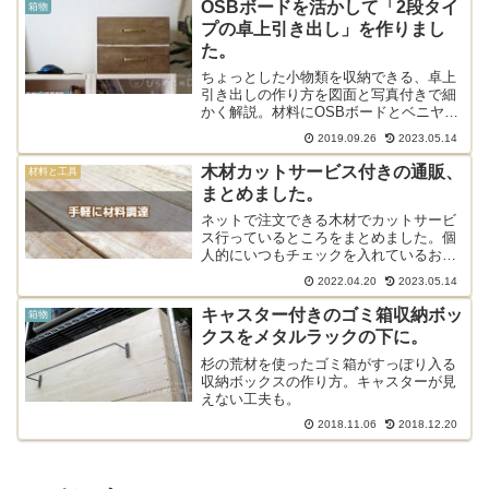
OSBボードを活かして「2段タイ
箱物
プの卓上引き出し」を作りまし
た。
ちょっとした小物類を収納できる、卓上
引き出しの作り方を図面と写真付きで細
かく解説。材料にOSBボードとベニヤ
板。安価なのに見た目もオシャレな引き
2019.09.26
2023.05.14
出しです。
木材カットサービス付きの通販、
材料と工具
まとめました。
ネットで注文できる木材でカットサービ
ス行っているところをまとめました。個
人的にいつもチェックを入れているお店
です。
2022.04.20
2023.05.14
キャスター付きのゴミ箱収納ボッ
箱物
クスをメタルラックの下に。
杉の荒材を使ったゴミ箱がすっぽり入る
収納ボックスの作り方。キャスターが見
えない工夫も。
2018.11.06
2018.12.20