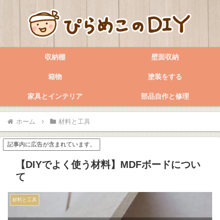
収納棚
壁面収納
箱物
塗装をする
家具とインテリア
部品自作と修理
ホーム
材料と工具
記事内に広告が含まれています。
【DIYでよく使う材料】MDFボードについ
て
材料と工具