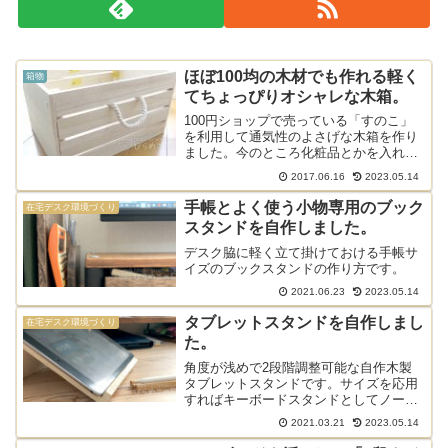
ほぼ100均の木材でも作れる軽く
箱物
てちょっぴりオシャレな木箱。
100円ショップで売っている「すのこ」
を利用して通気性のよさげな木箱を作り
ました。今のところ化粧品とかを入れて
使っていますけども底が抜け落ちたりは
2017.06.16
2023.05.14
していないので、おそらく2㎏くらいの
耐荷重があると思われる箱です。
手帳とよく使う小物専用のブック
在宅デスク環境づくり
スタンドを自作しました。
デスク脇に軽く立て掛けておける手帳サ
イズのブックスタンドの作り方です。
2021.06.23
2023.05.14
タブレットスタンドを自作しまし
在宅デスク環境づくり
た。
角度が浅めで2段階調整可能な自作木製
タブレットスタンドです。サイズを応用
すればキーボードスタンドとしてノート
パソコンでも使えるような形のタブレッ
2021.03.21
2023.05.14
トスタンドをDIYしました。